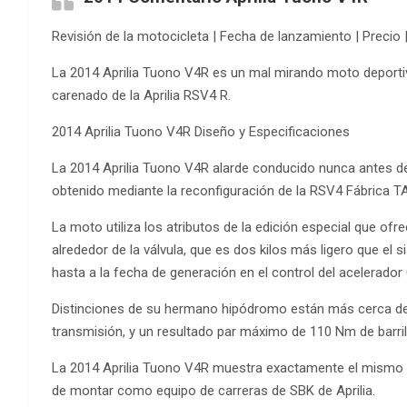
Revisión de la motocicleta | Fecha de lanzamiento | Precio 
La 2014 Aprilia Tuono V4R es un mal mirando moto deportiv
carenado de la Aprilia RSV4 R.
2014 Aprilia Tuono V4R Diseño y Especificaciones
La 2014 Aprilia Tuono V4R alarde conducido nunca antes de i
obtenido mediante la reconfiguración de la RSV4 Fábrica TA
La moto utiliza los atributos de la edición especial que o
alrededor de la válvula, que es dos kilos más ligero que el 
hasta a la fecha de generación en el control del acelerador 
Distinciones de su hermano hipódromo están más cerca de 
transmisión, y un resultado par máximo de 110 Nm de barril
La 2014 Aprilia Tuono V4R muestra exactamente el mismo co
de montar como equipo de carreras de SBK de Aprilia.