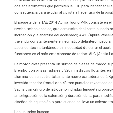
dos acelerómetros que permiten la ECU para identificar el 
consecuencia para ayudar al ciclista a hacer uso de la pos
El paquete de la TAE 2014 Aprilia Tuono V4R consiste en el 
niveles seleccionables, que administra deslizante cuando se
inclinación y la abertura del acelerador, AWC (Aprilia Wheeli
trayendo constantemente el neumático delantero nuevo a la t
ascendentes instantáneos sin necesidad de cerrar el acele
funciones es el más emocionante de todos: ALC (Aprilia La
La motocicleta presenta un surtido de piezas de marco supe
Brembo con pinzas radiales y 320 mm discos flotantes en la
aluminio con un estilo totalmente nuevo considerando 2 
invertida tenedor frontal con 43 mm puntales revestidas con
Sachs con cilindro de nitrógeno individuo lengüeta proporc
amortiguación de la extensión y duración de la, para modifi
diseños de equitación o para cuando se lleva un asiento tra
Los usuarios buscan: