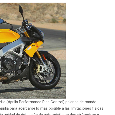
ilia (Aprilia Performance Ride Control) palanca de mando –
rilia para acercarse lo más posible a las limitaciones físicas
rcia unidad de detección de automóvil, con dos girómetros y