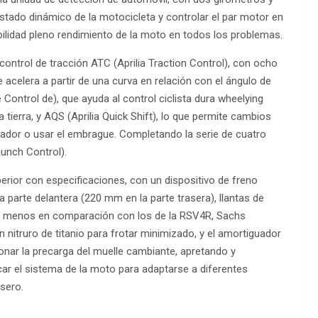
estado dinámico de la motocicleta y controlar el par motor en
ibilidad pleno rendimiento de la moto en todos los problemas.
control de tracción ATC (Aprilia Traction Control), con ocho
 acelera a partir de una curva en relación con el ángulo de
e Control de), que ayuda al control ciclista dura wheelying
ierra, y AQS (Aprilia Quick Shift), lo que permite cambios
rador o usar el embrague. Completando la serie de cuatro
unch Control).
rior con especificaciones, con un dispositivo de freno
 parte delantera (220 mm en la parte trasera), llantas de
Kg menos en comparación con los de la RSV4R, Sachs
 nitruro de titanio para frotar minimizado, y el amortiguador
ionar la precarga del muelle cambiante, apretando y
car el sistema de la moto para adaptarse a diferentes
sero.